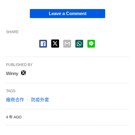
Leave a Comment
SHARE
PUBLISHED BY
Winny
TAGS:
廠商合作
防疫外套
4 年 AGO