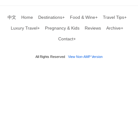
中文
Home
Destinations+
Food & Wine+
Travel Tips+
Luxury Travel+
Pregnancy & Kids
Reviews
Archive+
Contact+
All Rights Reserved
View Non-AMP Version