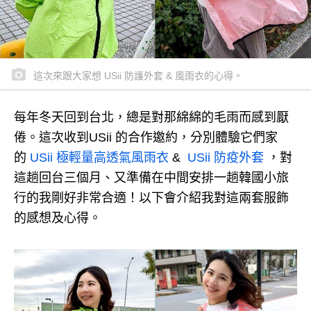
這次來跟大家想 USii 防護外套 & 風雨衣的心得。
每年冬天回到台北，總是對那綿綿的毛雨而感到厭
倦。
這次收到USii 的合作邀約，分別體驗它們家
的
USii 極輕量高透氣風雨衣
&
USii 防疫外套
，對
這趟回台三個月、又準備在中間安排一趟韓國小旅
行的我剛好非常合適！
以下會介紹我對這兩套服飾
的感想及心得。