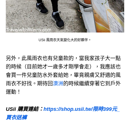
USii 風雨衣天氣變化大的好夥伴。
另外，此風雨衣也有兒童款的，當我家孩子大一點
的時候（目前她才一歲多才剛學會走），我應該也
會買一件兒童防水外套給她，畢竟親膚又舒適的風
雨衣不好找。
期待回
澳洲
的時候繼續穿著它到戶外
運動！
USii
購買連結：
https://shop.usii.tw/
限時
399
元
_
買衣送褲