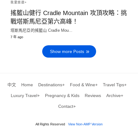
我愛旅遊+
搖籃山健行 Cradle Mountain 攻頂攻略：挑
戰塔斯馬尼亞第六高峰！
塔斯馬尼亞的搖籃山 Cradle Mou...
7 年 ago
Show more Posts
中文
Home
Destinations+
Food & Wine+
Travel Tips+
Luxury Travel+
Pregnancy & Kids
Reviews
Archive+
Contact+
All Rights Reserved
View Non-AMP Version