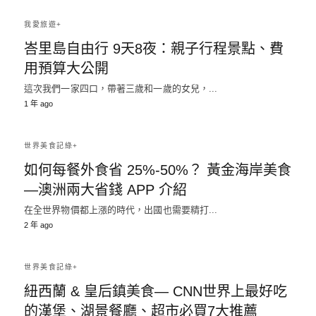
我愛旅遊+
峇里島自由行 9天8夜：親子行程景點、費
用預算大公開
這次我們一家四口，帶著三歲和一歲的女兒，...
1 年 ago
世界美食記綠+
如何每餐外食省 25%-50%？ 黃金海岸美食
—澳洲兩大省錢 APP 介紹
在全世界物價都上漲的時代，出國也需要精打...
2 年 ago
世界美食記綠+
紐西蘭 & 皇后鎮美食— CNN世界上最好吃
的漢堡、湖景餐廳、超市必買7大推薦