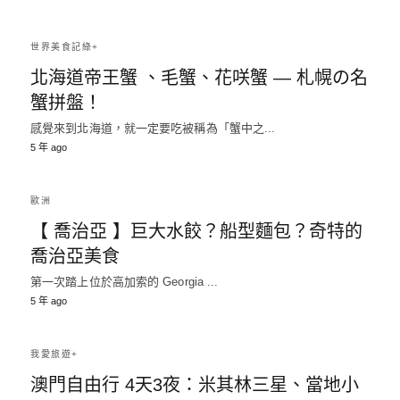
世界美食記綠+
北海道帝王蟹 、毛蟹、花咲蟹 — 札幌の名
蟹拼盤！
感覺來到北海道，就一定要吃被稱為「蟹中之...
5 年 ago
歐洲
【 喬治亞 】巨大水餃？船型麵包？奇特的
喬治亞美食
第一次踏上位於高加索的 Georgia ...
5 年 ago
我愛旅遊+
澳門自由行 4天3夜：米其林三星、當地小