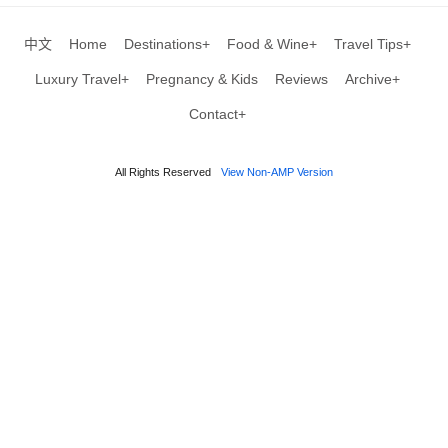
中文
Home
Destinations+
Food & Wine+
Travel Tips+
Luxury Travel+
Pregnancy & Kids
Reviews
Archive+
Contact+
All Rights Reserved
View Non-AMP Version