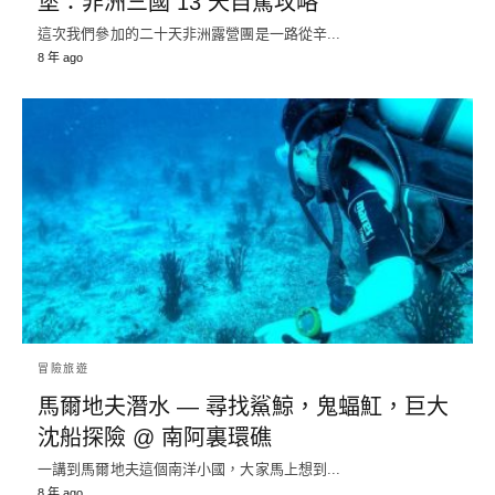
堡：非洲三國 13 天自駕攻略
這次我們參加的二十天非洲露營團是一路從辛...
8 年 ago
冒險旅遊
馬爾地夫潛水 — 尋找鯊鯨，鬼蝠魟，巨大
沈船探險 @ 南阿裏環礁
一講到馬爾地夫這個南洋小國，大家馬上想到...
8 年 ago