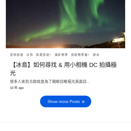
冒險旅遊
冰島
我愛旅遊+
攝影教學
旅遊教學篇+
歐洲
【冰島】如何尋找 & 用小相機 DC 拍攝極
光
很多人來到北歐就是為了親眼目睹極光真面目...
10 年 ago
Show more Posts