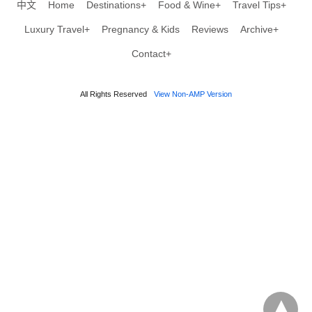
中文
Home
Destinations+
Food & Wine+
Travel Tips+
Luxury Travel+
Pregnancy & Kids
Reviews
Archive+
Contact+
All Rights Reserved
View Non-AMP Version