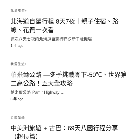
我愛旅遊+
北海道自駕行程 8天7夜｜親子住宿、路
線、花費一次看
這次八天七夜的北海道自駕行程從新千歲機場...
1 年 ago
我愛旅遊+
帕米爾公路 —冬季挑戰零下-50℃、世界第
二高公路！五天全攻略
帕米爾公路 Pamir Highway ...
6 年 ago
冒險旅遊
中美洲旅遊 + 古巴：69天八國行程分享
（超長篇）