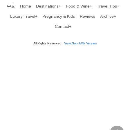
中文
Home
Destinations+
Food & Wine+
Travel Tips+
Luxury Travel+
Pregnancy & Kids
Reviews
Archive+
Contact+
All Rights Reserved
View Non-AMP Version