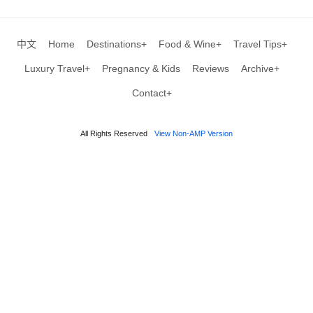
中文
Home
Destinations+
Food & Wine+
Travel Tips+
Luxury Travel+
Pregnancy & Kids
Reviews
Archive+
Contact+
All Rights Reserved
View Non-AMP Version