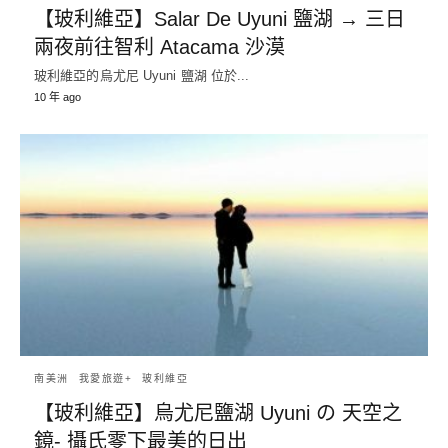
【玻利維亞】Salar De Uyuni 鹽湖 → 三日
兩夜前往智利 Atacama 沙漠
玻利維亞的烏尤尼 Uyuni 鹽湖 位於...
10 年 ago
南美洲
我愛旅遊+
玻利維亞
【玻利維亞】烏尤尼鹽湖 Uyuni の 天空之
鏡- 攝氏零下最美的日出