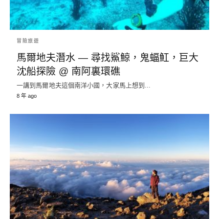
冒險旅遊
馬爾地夫潛水 — 尋找鯊鯨，鬼蝠魟，巨大
沈船探險 @ 南阿裏環礁
一講到馬爾地夫這個南洋小國，大家馬上想到...
8 年 ago