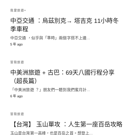
我愛旅遊+
中亞交通 ：烏茲別克→ 塔吉克 11小時冬
季車程
中亞交通 ，似乎與「準時」兩個字搭不上邊...
5 年 ago
冒險旅遊
中美洲旅遊 + 古巴：69天八國行程分享
（超長篇）
「中美洲旅遊 ？」朋友們一聽到我們蜜月計...
6 年 ago
冒險旅遊
【台灣】 玉山單攻 ：人生第一座百岳攻略
玉山是台灣第一高峰，也是百岳之首。想登上...