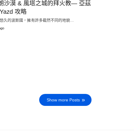
朗沙漠 & 風塔之城的拜火教— 亞茲
Yazd 攻略
悠久的波斯國，擁有許多截然不同的地貌...
ago
Show more Posts