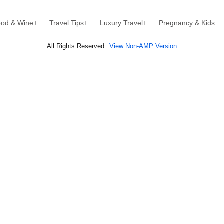
od & Wine+
Travel Tips+
Luxury Travel+
Pregnancy & Kids
All Rights Reserved
View Non-AMP Version