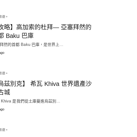
旅遊+
攻略】高加索的杜拜— 亞塞拜然的
 Baku 巴庫
拜然的首都 Baku 巴庫，是世界上...
ago
旅遊+
烏茲別克】 希瓦 Khiva 世界遺產沙
古城
 Khiva 是我們從土庫曼進烏茲別...
ago
旅遊+