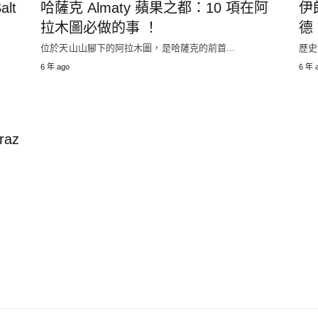
lt
哈薩克 Almaty 蘋果之都：10 項在阿
伊
拉木圖必做的事 ！
德 
位於天山山腳下的阿拉木圖，是哈薩克的前首...
歷史
6 年 ago
6 年 
az