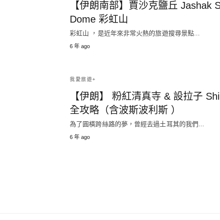
【伊朗南部】賈沙克鹽丘 Jashak Sa
Dome 彩虹山
彩虹山 ，是近年來非常火熱的旅遊搜尋景點...
6 年 ago
我愛旅遊+
【伊朗】 粉紅清真寺 & 設拉子 Shir
全攻略（含波斯波利斯 ）
為了圓橫跨絲路的夢，曾經去過土耳其的我們...
6 年 ago