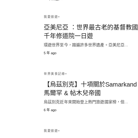
我愛旅遊+
亞美尼亞 ：世界最古老的基督教
千年修道院一日遊
環遊世界至今，踏遍許多世界遺產。亞美尼亞...
5 年 ago
世界美食記綠+
【烏茲別克】十項關於Samarkand
馬爾罕 & 帖木兒帝國
烏茲別克近年來開始登上熱門旅遊國家榜，但...
6 年 ago
我愛旅遊+