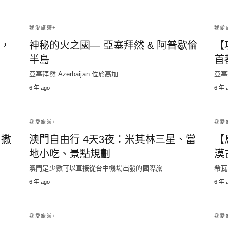
我愛旅遊+
我愛
國，
神秘的火之國— 亞塞拜然 & 阿普歇倫
【
半島
首都
亞塞拜然 Azerbaijan 位於高加...
亞塞
6 年 ago
6 年 
我愛旅遊+
我愛
 撒
澳門自由行 4天3夜：米其林三星、當
【
地小吃、景點規劃
漠
澳門是少數可以直接從台中機場出發的國際旅...
希瓦
6 年 ago
6 年 
我愛旅遊+
我愛