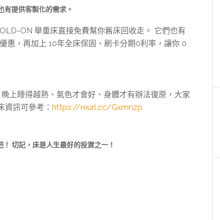
也有提供客製化的需求。
OLD-ON 舉重床直接免費幫你舊床回收走。 它們也有
惠，再加上 10年全床保固、刷卡分期0利率，讓你 0
 晚上睡得越熟、氣色才會好、身體才有辦法復原，大家
重床資訊可參考：
https://reurl.cc/Gxmnzp
吧！ 切記，床是人生最好的投資之一！