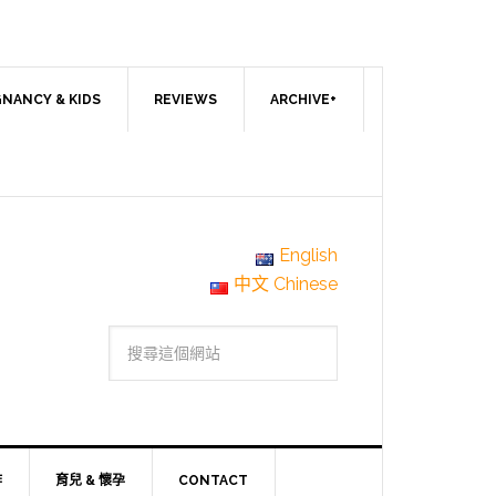
NANCY & KIDS
REVIEWS
ARCHIVE+
English
中文 Chinese
作
育兒 & 懷孕
CONTACT