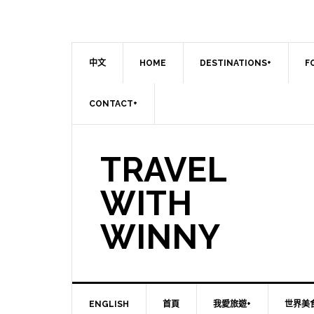
中文
HOME
DESTINATIONS+
F
CONTACT+
TRAVEL
WITH
WINNY
ENGLISH
首頁
我愛旅遊+
世界美