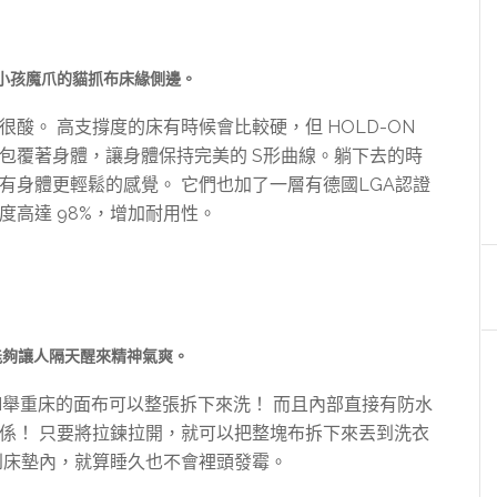
小孩魔爪的貓抓布床緣側邊。
酸。 高支撐度的床有時候會比較硬，但 HOLD-ON
包覆著身體，讓身體保持完美的 S形曲線。躺下去的時
有身體更輕鬆的感覺。 它們也加了一層有德國LGA認證
高達 98%，增加耐用性。
能夠讓人隔天醒來精神氣爽。
ON舉重床的面布可以整張拆下來洗！ 而且內部直接有防水
係！ 只要將拉鍊拉開，就可以把整塊布拆下來丟到洗衣
到床墊內，就算睡久也不會裡頭發霉。