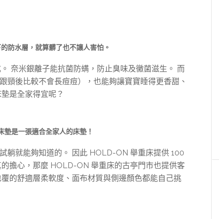
下的防水層，就算髒了也不讓人害怕。
成。 奈米銀離子能抗菌防螨，防止臭味及黴菌滋生。 而
跟頸後比較不會長痘痘），也能夠讓寶寶睡得更香甜、
床墊是全家得宜呢？
舉重床墊是一張適合全家人的床墊！
就能夠知道的。 因此 HOLD-ON 舉重床提供 100
的擔心，那麼 HOLD-ON 舉重床的古亭門市也提供客
包覆的舒適層柔軟度、面布材質與側邊顏色都能自己挑