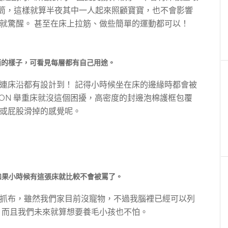
獨立筒，這樣就算半夜其中一人起來照顧寶寶，也不會影響
就驚醒。 甚至在床上拉筋、做些簡單的運動都可以！
裡面的樣子，可看見每層都有自己用途。
連床沿都有設計到！ 記得小時候坐在床的邊緣時都會被
D-ON 舉重床就沒這個困擾，高密度的封邊泡棉護框包覆
或屁股滑掉的感覺呢。
如果小時候有這張床就比較不會被罵了。
抓布，雖然我們家目前沒寵物，不過我腦裡已經可以列
 而且我們未來就算想要養毛小孩也不怕。