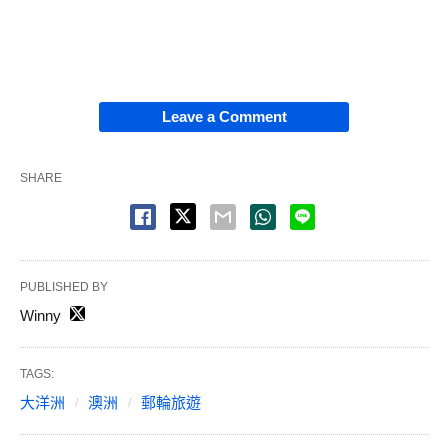
Leave a Comment
SHARE
PUBLISHED BY
Winny
TAGS:
大洋洲
澳洲
郵輪旅遊