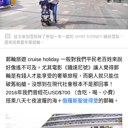
這次來到雪梨除了參加一年一度的 VIVID SYDNEY 繽紛雪梨，
還來搭乘嘉年華遊輪。
郵輪旅遊 cruise holiday 一般對我們平民老百姓來說
好像遙不可及。
尤其電影《鐵達尼號》讓人覺得郵
輪是有錢人才能享受的奢華旅程，而窮人就只能住
破舊船艙。
沒想到在現代社會根本不是那回事！
2016年我們曾經花USD$700 （含吃、喝、小費）
搭乘八天七夜波羅的海＋
俄羅斯聖彼得堡
的郵輪。