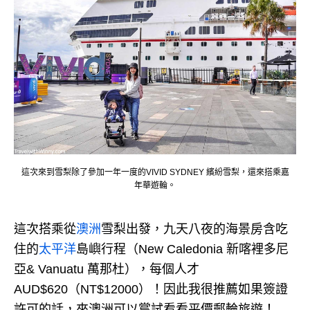
這次來到雪梨除了參加一年一度的VIVID SYDNEY 繽紛雪梨，還來搭乘嘉
年華遊輪。
這次搭乘從
澳洲
雪梨出發，九天八夜的海景房含吃
住的
太平洋
島嶼行程（New Caledonia 新喀裡多尼
亞& Vanuatu 萬那杜），每個人才
AUD$620（NT$12000）！
因此我很推薦如果簽證
許可的話，來澳洲可以嘗試看看平價郵輪旅遊！