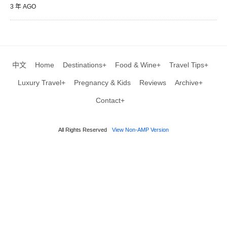
3 年 AGO
中文
Home
Destinations+
Food & Wine+
Travel Tips+
Luxury Travel+
Pregnancy & Kids
Reviews
Archive+
Contact+
All Rights Reserved
View Non-AMP Version