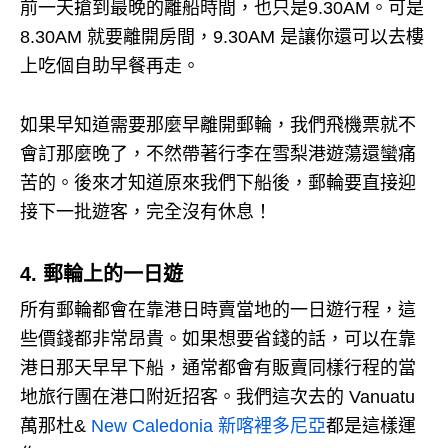
前一天搶到最晚的離船時間，也只是9.30AM。
可是
8.30AM 就要離開房間，9.30AM 是讓你還可以去樓
上吃個自助早餐再走。
如果早知道需要那麼早離開郵輪，我們飛機票就不
會訂那麼晚了，不然帶著行李在雪梨港遊蕩還蠻痛
苦的。
後來才知道原來我們下船後，郵輪要直接迎
接下一批遊客，完全沒有休息！
4. 郵輪上的一日遊
所有郵輪都會在靠港日時賣當地的一日遊行程，這
些價錢都非常昂貴。
如果想要省錢的話，可以在靠
港日那天早早下船，通常都會有販賣同樣行程的當
地旅行團在港口附近招客。
我們這次去的 Vanuatu
萬那杜&
New Caledonia 新喀裡多尼亞
都是這樣運