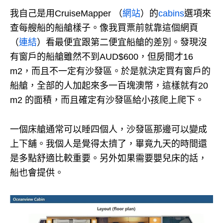
我自己是用CruiseMapper （
網站
）的
cabins
選項來
查每艘船的船艙樣子。
像我買票前就靠這個網頁
（
連結
）看最便宜跟第二便宜船艙的差別。
發現沒
有窗戶的船艙雖然不到AUD$600，但房間才16
m2，而且不一定有沙發區。
於是就決定買有窗戶的
船艙，全部的人加起來多一百塊澳幣，這樣就有20
m2 的面積，而且確定有沙發區給小孩爬上爬下。
一個床艙通常可以睡四個人，沙發區那邊可以變成
上下舖。
我個人是覺得太擠了，畢竟九天的時間還
是多點舒適比較重要。
另外如果需要嬰兒床的話，
船也會提供。