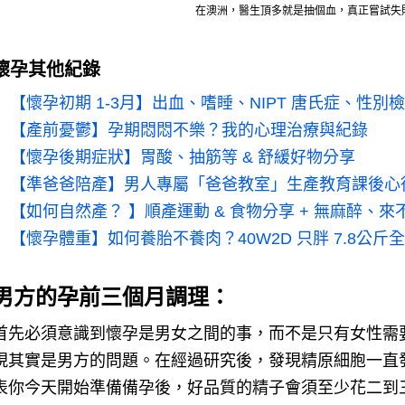
在澳洲，醫生頂多就是抽個血，真正嘗試失
懷孕其他紀錄
【懷孕初期 1-3月】出血、嗜睡、NIPT 唐氏症、性別檢
【
產前憂鬱
】
孕期悶悶不樂？我的心理治療與紀錄
【
懷孕後期症狀
】
胃酸、抽筋等 & 舒緩好物分享
【
準爸爸陪產
】
男人專屬「爸爸教室」生產教育課後心
【如何自然產？ 】順產運動 & 食物分享 + 無麻醉、
【
懷孕體重
】如何養胎不養肉？
40W2D 只胖 7.8公斤
男方的孕前三個月調理：
首先必須意識到懷孕是男女之間的事，而不是只有女性需
現其實是男方的問題。
在經過研究後，發現精原細胞一直發
表你今天開始準備備孕後，好品質的精子會須至少花二到