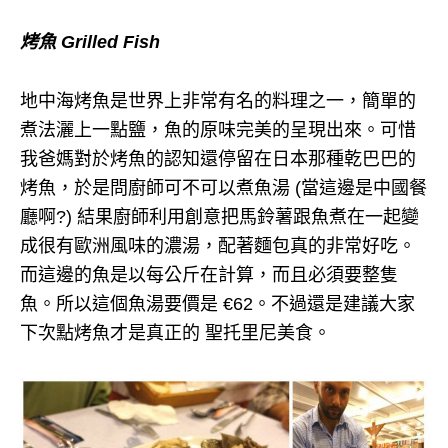
烤魚 Grilled Fish
地中海烤魚是世界上非常有名的料理之一，簡單的
煮法灑上一點鹽，魚的原味完美的呈現出來。可惜
我爸媽對於烤魚的認知還停留在日本那種乾巴巴的
烤魚，於是問廚師可不可以煮魚湯 (當這邊是中國餐
廳啊?) 結果廚師利用創意把馬鈴薯跟魚煮在一起變
成很有歐洲風味的濃湯，配著麵包真的非常好吃。
而這邊的魚是以每公斤在計算，而且必須要整隻
魚。所以這個魚湯要價是 €62。不過還是建議大家
下次點烤魚才是真正的 聖托里尼美食。