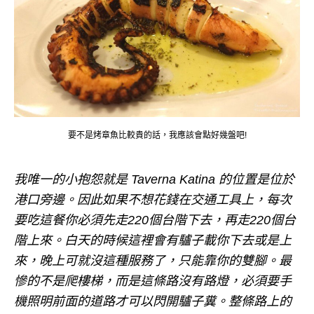
要不是烤章魚比較貴的話，我應該會點好幾盤吧!
我唯一的小抱怨就是 Taverna Katina 的位置是位於
港口旁邊。因此如果不想花錢在交通工具上，每次
要吃這餐你必須先走220個台階下去，再走220個台
階上來。白天的時候這裡會有驢子載你下去或是上
來，晚上可就沒這種服務了，只能靠你的雙腳。最
慘的不是爬樓梯，而是這條路沒有路燈，必須要手
機照明前面的道路才可以閃開驢子糞。整條路上的