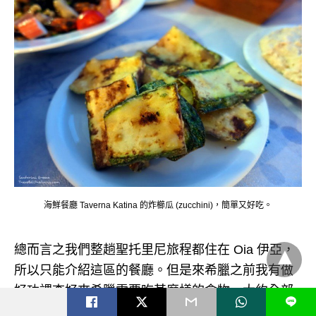
海鮮餐廳 Taverna Katina 的炸櫛瓜 (zucchini)，簡單又好吃。
總而言之我們整趟聖托里尼旅程都住在 Oia 伊亞，
所以只能介紹這區的餐廳。但是來希臘之前我有做
好功課查好來希臘需要吃甚麼樣的食物，大約全部
L
該吃的我們都吃到了。只是不知道哪間餐廳是最好