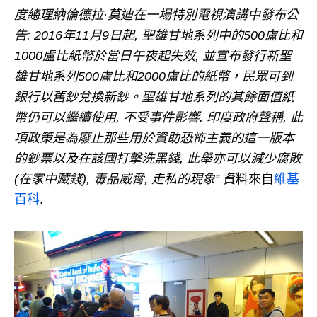
度總理納倫德拉·莫迪在一場特別電視演講中發布公
告: 2016年11月9日起, 聖雄甘地系列中的500盧比和
1000盧比紙幣於當日午夜起失效, 並宣布發行新聖
雄甘地系列500盧比和2000盧比的紙幣，民眾可到
銀行以舊鈔兌換新鈔。聖雄甘地系列的其餘面值紙
幣仍可以繼續使用, 不受事件影響. 印度政府聲稱, 此
項政策是為廢止那些用於資助恐怖主義的這一版本
的鈔票以及在該國打擊洗黑錢, 此舉亦可以減少腐敗
(在家中藏錢), 毒品威脅, 走私的現象”
資料來自
維基
百科
.