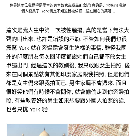
這是這兩位我覺得是學生的男生故意靠我靠那麼近! 真的是非常噁心! 我整
個人變臭了, York 倒是不知道我被偷摸…還在開心的笑著…
這次是我人生中第一次被性騷擾, 真的是當下無法大
聲的叫出來. 也許是錯誤的示範. 不管如何我們也很
震驚 York 就在旁邊還會發生這樣的事情. 難怪我國
外的印度朋友每次回印度都說她們自己都不敢女生
單獨出門. 經過這次的教訓後, 我只敢跟女生拍照. 後
來在同個景點就有其他印度家庭跟我拍照, 但是他們
都是女生們來跟我拍而已, 男生家屬不會過來. 而且
很好笑他們有時候不會問你, 就會偷偷走到你旁邊拍
照. 有些教養好的男生如果想要跟外國人拍照的話,
也會只挑 York 呢!