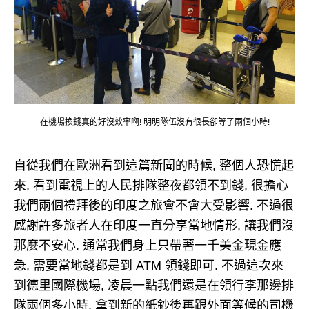
在機場換錢真的好沒效率啊! 明明隊伍沒有很長卻等了兩個小時!
自從我們在歐洲看到這篇新聞的時候, 整個人恐慌起
來. 看到電視上的人民排隊整夜都領不到錢, 很擔心
我們兩個禮拜後的印度之旅會不會大受影響. 不過很
感謝許多旅者人在印度一直分享當地情形, 讓我們沒
那麼不安心. 通常我們身上只帶著一千美金現金應
急, 需要當地錢都是到 ATM 領錢即可. 不過這次來
到德里國際機場, 凌晨一點我們還是在領行李那邊排
隊兩個多小時, 拿到新的紙鈔後再跟外面等候的司機