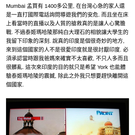
Mumbai 孟買有 1400多公里, 在台灣心急的家人還
是一直打國際電話詢問導遊我們的安危. 而且坐在床
上看當時的直播以及人質的搶救真的是讓人心驚膽
戰. 不過泰姬瑪哈陵那純白大理石的相貌讓大學生的
我留下印象的深刻. 說真的印度是個很奇妙的地方,
來到這個國家的人不是很愛印度就是很討厭印度. 必
須承認當時跟我爸媽來確實不太喜歡, 不只人多而且
很髒亂. 這次來印度的目的就只是希望 York 也能體
驗泰姬瑪哈陵的震撼, 除此之外我只想要趕快離開這
個國家.