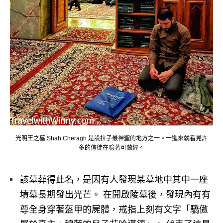
光明王之墓 Shah Cheragh 是設拉子最神聖的地方之一。一進來就看見許
多的信徒在唸著可蘭經。
該墓葬得此名，是因有人發現某墓地中其中一座
墳墓長期發出光芒。 在開啟陵墓後，發現內有有
尊全身穿著盔甲的屍體，戒指上刻有文字「驕傲