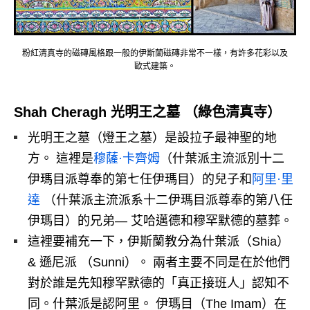
粉紅清真寺的磁磚風格跟一般的伊斯蘭磁磚非常不一樣，有許多花彩以及
歐式建築。
Shah Cheragh 光明王之墓 （綠色清真寺）
光明王之墓（燈王之墓）是設拉子最神聖的地
方。 這裡是
穆薩·卡齊姆
（什葉派主流派別十二
伊瑪目派尊奉的第七任伊瑪目）的兒子和
阿里·里
達
（什葉派主流派系十二伊瑪目派尊奉的第八任
伊瑪目）的兄弟— 艾哈邁德和穆罕默德的墓葬。
這裡要補充一下，伊斯蘭教分為什葉派（Shia）
& 遜尼派 （Sunni）。 兩者主要不同是在於他們
對於誰是先知穆罕默德的「真正接班人」認知不
同。什葉派是認阿里。 伊瑪目（The Imam‎）在