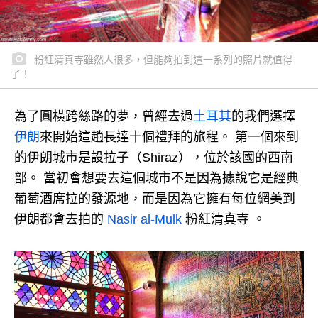
粉紅清真寺雖然人很多，但能夠拍到這一系列的照片就值得
了！
為了圓橫跨絲路的夢，曾經去過
土耳其
的我們選擇
伊朗
來開始這趟長達十個禮拜的旅程。 第一個來到
的伊朗城市是設拉子（Shiraz），位於該國的西南
部。 當初會想要去這個城市不是因為據說它是經典
葡萄酒席拉的發源地，而是因為它擁有每位網美到
伊朗都會去拍的
Nasir al-Mulk
粉紅清真寺 。