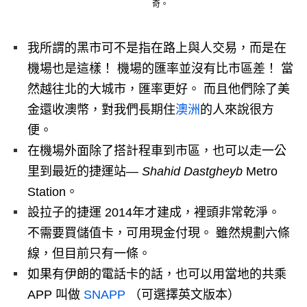
奇。
我所謂的黑市可不是指在路上與人交易，而是在
機場也是這樣！ 機場的匯率並沒有比市區差！ 當
然越往北的大城市，匯率更好。 而且他們除了美
金還收澳幣，對我們長期住
澳洲
的人來說很方
便。
在機場外面除了搭計程車到市區，也可以走一公
里到最近的捷運站—
Shahid Dastgheyb
Metro
Station
。
設拉子的捷運 2014年才建成，裡頭非常乾淨。
不需要買儲值卡，可用現金付現。 雖然規劃六條
線，但目前只有一條。
如果有伊朗的電話卡的話，也可以用當地的共乘
APP 叫做
SNAPP
（可選擇英文版本）