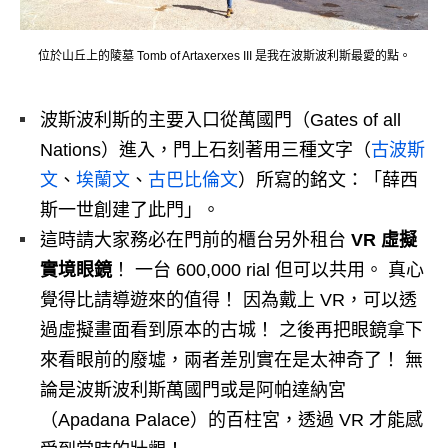
位於山丘上的陵墓 Tomb of Artaxerxes III 是我在波斯波利斯最愛的點。
波斯波利斯
的主要入口從萬國門（Gates of all
Nations）進入，門上石刻著用三種文字（
古波斯
文
、
埃蘭文
、
古巴比倫文
）所寫的銘文：「薛西
斯一世創建了此門」。
這時請大家務必在門前的櫃台另外租台
VR 虛擬
實境眼鏡
！ 一台 600,000 rial 但可以共用。 真心
覺得比請導遊來的值得！ 因為戴上 VR，可以透
過虛擬畫面看到原本的古城！ 之後再把眼鏡拿下
來看眼前的廢墟，兩者差別實在是太神奇了！ 無
論是波斯波利斯萬國門或是阿帕達納宮
（Apadana Palace）的百柱宮，透過 VR 才能感