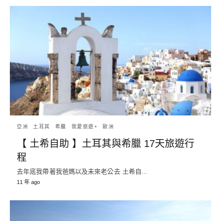
亞洲
土耳其
希臘
我愛旅遊+
歐洲
【 土希自助 】土耳其與希臘 17天旅遊行
程
去年底我帶著我爸媽以及未來老公去 土希自...
11 年 ago