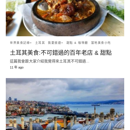
世界美食記綠+
土耳其
我愛旅遊+
甜點 & 咖啡廳
當地美食小吃
土耳其美食:不可錯過的百年老店 & 甜點
這篇我會跟大家介紹我覺得來土耳其不可錯過...
11 年 ago