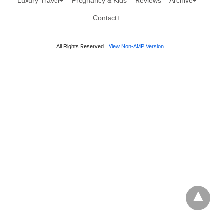
Luxury Travel+
Pregnancy & Kids
Reviews
Archive+
Contact+
All Rights Reserved
View Non-AMP Version