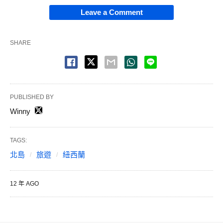
Leave a Comment
SHARE
PUBLISHED BY
Winny
TAGS:
北島
旅遊
紐西蘭
12 年 AGO