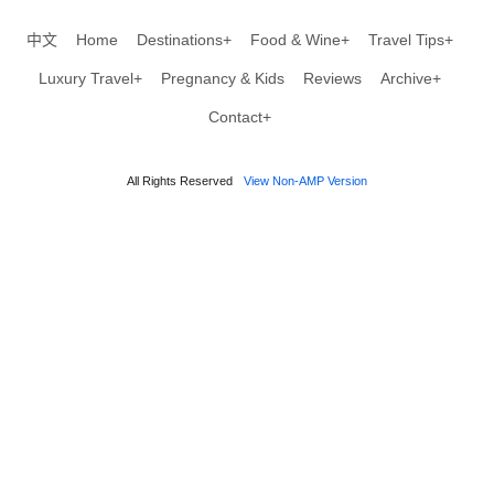
中文
Home
Destinations+
Food & Wine+
Travel Tips+
Luxury Travel+
Pregnancy & Kids
Reviews
Archive+
Contact+
All Rights Reserved
View Non-AMP Version