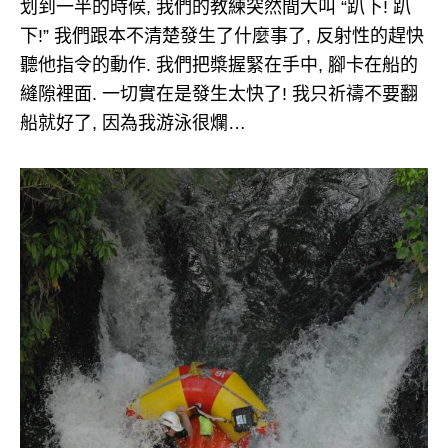
划到一半的時候, 我們的教練突然間大叫 “趴下! 趴
下!” 我們跟本不清楚發生了什麼事了, 反射性的趕快
聽他指令的動作. 我們把槳握緊在手中, 腳卡在船的
縫隙裡面. 一切實在是發生太快了! 我只祈禱不要翻
船就好了, 因為我游泳很爛…