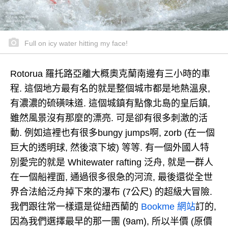
Full on icy water hitting my face!
Rotorua 羅托路亞離大概奧克蘭南邊有三小時的車
程. 這個地方最有名的就是整個城市都是地熱溫泉,
有濃濃的硫磺味道. 這個城鎮有點像北島的皇后鎮,
雖然風景沒有那麼的漂亮. 可是卻有很多刺激的活
動. 例如這裡也有很多bungy jumps啊, zorb (在一個
巨大的透明球, 然後滾下坡) 等等. 有一個外國人特
別愛完的就是 Whitewater rafting 泛舟, 就是一群人
在一個船裡面, 通過很多很急的河流, 最後還從全世
界合法給泛舟掉下來的瀑布 (7公尺) 的超級大冒險.
我們跟往常一樣還是從紐西蘭的
Bookme 網站
訂的,
因為我們選擇最早的那一團 (9am), 所以半價 (原價