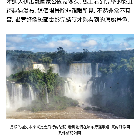
才進入伊瓜蘇國家公園沒多久, 馬上看到完整的彩虹
跨越過瀑布. 這個場景除非親眼所見, 不然非常不真
實. 畢竟好像恐龍電影完結時才能看到的原始景色.
鳥類的祖先本來就是會飛行的恐龍, 看到牠們在瀑布旁邊飛翔, 真的好像回
到侏儸紀公園.