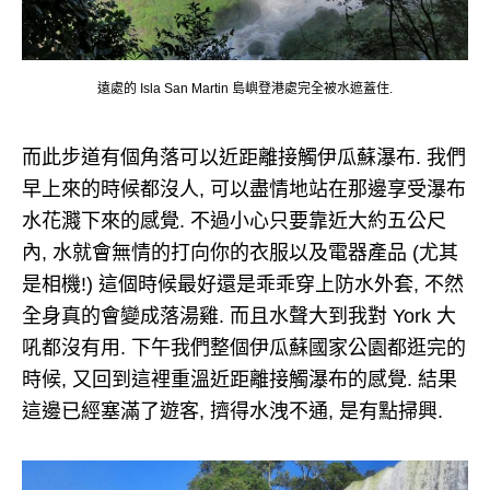
遠處的 Isla San Martin 島嶼登港處完全被水遮蓋住.
而此步道有個角落可以近距離接觸伊瓜蘇瀑布. 我們
早上來的時候都沒人, 可以盡情地站在那邊享受瀑布
水花濺下來的感覺. 不過小心只要靠近大約五公尺
內, 水就會無情的打向你的衣服以及電器產品 (尤其
是相機!) 這個時候最好還是乖乖穿上防水外套, 不然
全身真的會變成落湯雞. 而且水聲大到我對 York 大
吼都沒有用. 下午我們整個伊瓜蘇國家公園都逛完的
時候, 又回到這裡重溫近距離接觸瀑布的感覺. 結果
這邊已經塞滿了遊客, 擠得水洩不通, 是有點掃興.