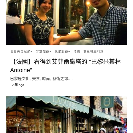
世界美食記綠+
奢華旅遊+
我愛旅遊+
法國
高級餐廳料理
【法國】看得到艾菲爾鐵塔的 “巴黎米其林
Antoine”
巴黎是文化, 美食, 時尚, 藝術之都....
12 年 ago