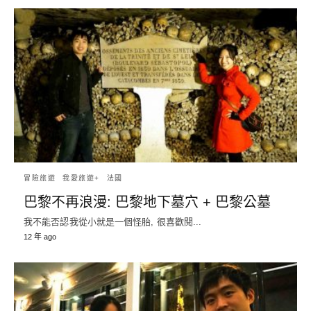
冒險旅遊
我愛旅遊+
法國
巴黎不再浪漫: 巴黎地下墓穴 + 巴黎公墓
我不能否認我從小就是一個怪胎, 很喜歡閱...
12 年 ago