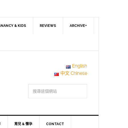
NANCY & KIDS
REVIEWS
ARCHIVE+
English
中文 Chinese
作
育兒 & 懷孕
CONTACT