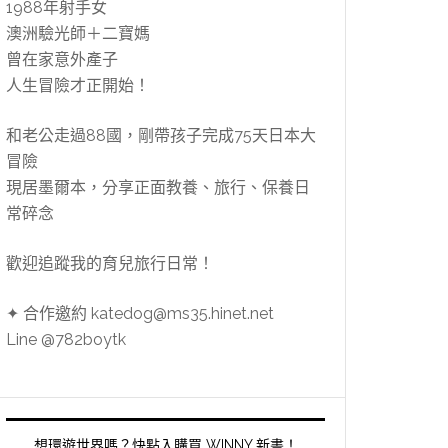
1988年射手女
澳洲驗光師＋二寶媽
曾在家意外產子
人生冒險才正開始！
和老公走過88國，剛帶孩子完成75天日本大
冒險
現居墨爾本，分享正面教養、旅行、保養日
常碎念
歡迎追蹤我的育兒旅行日常！
✦ 合作邀約 katedog@ms35.hinet.net
Line @782boytk
想環遊世界嗎？快點入購買 WINNY 新書！