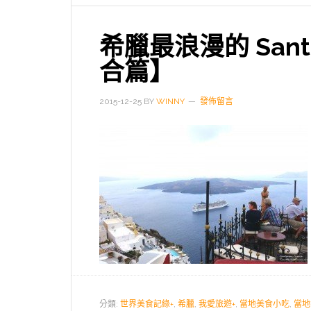
希臘最浪漫的 Sant
合篇】
2015-12-25
BY
WINNY
發佈留言
分類:
世界美食記綠+
,
希臘
,
我愛旅遊+
,
當地美食小吃
,
當地