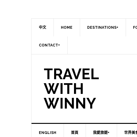
中文
HOME
DESTINATIONS+
F
CONTACT+
TRAVEL
WITH
WINNY
ENGLISH
首頁
我愛旅遊+
世界美