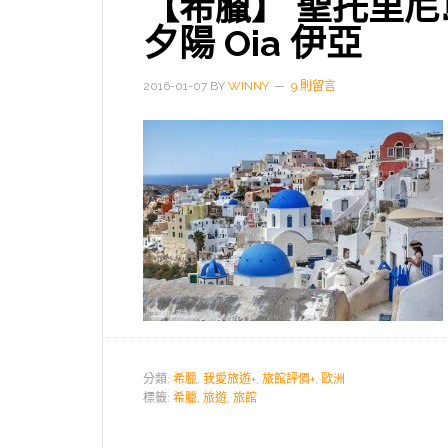
【希臘】 聖托里尼島 
夕陽 Oia 伊亞
2016-01-07
BY
WINNY
9 則留言
分類:
希臘
,
我愛旅遊+
,
旅館評價+
,
歐洲
標籤:
希臘
,
旅遊
,
旅館