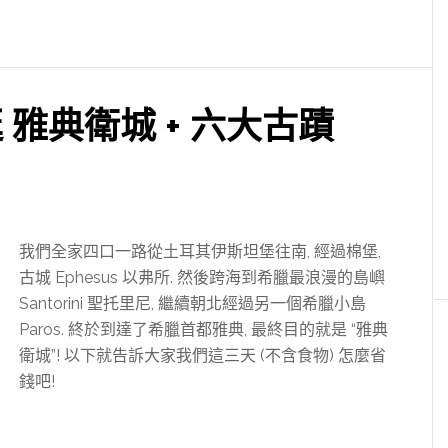
逛 雅典衛城 + 六大古蹟
我們全家四口一路從土耳其伊斯坦堡往南, 經過棉堡,
古城 Ephesus 以弗所. 然後跨海到希臘最浪漫的島嶼
Santorini 聖托里尼, 繼續朝北經過另一個希臘小島
Paros. 終於到達了希臘首都雅典, 最終目的就是 “雅典
衛城”! 以下就告訴大家我們這三天 (不含食物) 怎麼省
錢吧!