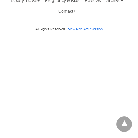
Luxury Travel+
Pregnancy & Kids
Reviews
Archive+
Contact+
All Rights Reserved
View Non-AMP Version