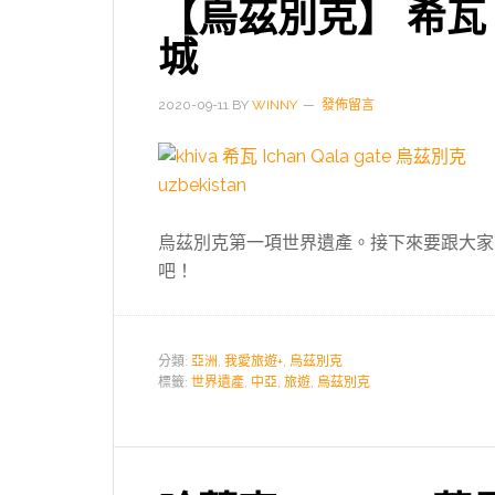
【烏茲別克】 希瓦 
城
2020-09-11
BY
WINNY
發佈留言
烏茲別克第一項世界遺產。接下來要跟大家
吧！
分類:
亞洲
,
我愛旅遊+
,
烏茲別克
標籤:
世界遺產
,
中亞
,
旅遊
,
烏茲別克