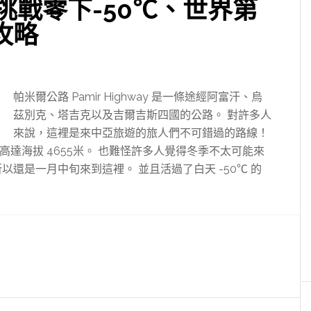
挑戰零下-50℃、世界第
攻略
帕米爾公路 Pamir Highway 是一條途經阿富汗、烏
茲別克、塔吉克以及吉爾吉斯四國的公路。 對許多人
來說，這裡是來中亞旅遊的旅人們不可錯過的路線！
達海拔 4655米。 也難怪許多人覺得冬季不太可能來
還是一月中旬來到這裡。 並且活過了白天 -50℃ 的