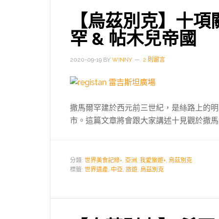
【烏茲別克】十項關於
罕 & 帖木兒帝國
2020-09-19
BY
WINNY
2 則留言
撒馬爾罕建於西元前三世紀，是絲路上的明
市。這篇文章將會跟大家講述十見觀於撒馬
分類:
世界美食記綠+
,
亞洲
,
我愛旅遊+
,
烏茲別克
標籤:
世界遺產
,
中亞
,
旅遊
,
烏茲別克