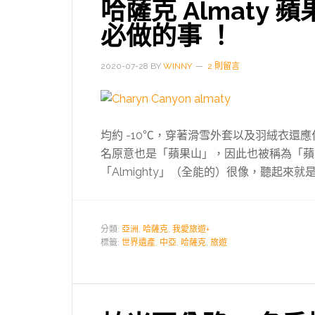
哈薩克 Almaty
必做的事 ！
2020-07-28
BY
WINNY
2 則留言
均約 -10℃，穿著滑雪外套以及羽絨衣還
名原意也是「蘋果山」，因此也被稱為「蘋果之
「Almighty」（全能的）很像，聽起來
分類:
亞洲
,
哈薩克
,
我愛旅遊+
標籤:
世界遺產
,
中亞
,
哈薩克
,
旅遊