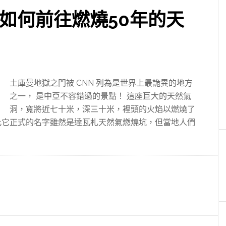
 如何前往燃燒50年的天
土庫曼地獄之門被 CNN 列為是世界上最詭異的地方
之一， 是中亞不容錯過的景點！ 這座巨大的天然氣
洞，寬將近七十米，深三十米，裡頭的火焰以燃燒了
此它正式的名字雖然是達瓦札天然氣燃燒坑，但當地人們