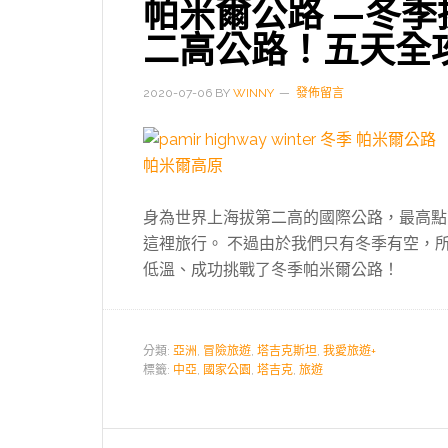
帕米爾公路 —冬季
二高公路！五天全
2020-07-06
BY
WINNY
發佈留言
身為世界上海拔第二高的國際公路，最高點高
這裡旅行。 不過由於我們只有冬季有空，所以
低溫、成功挑戰了冬季帕米爾公路！
分類:
亞洲
,
冒險旅遊
,
塔吉克斯坦
,
我愛旅遊+
標籤:
中亞
,
國家公園
,
塔吉克
,
旅遊