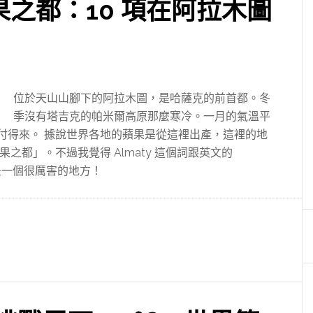
 蘋果之都：10 項在阿拉木圖
位於天山山腳下的阿拉木圖，是哈薩克的前首都。冬
季沒有塔吉克的帕米爾高原那麼寒冷。一月的氣溫平
應付得來。 據說世界各地的蘋果是從這裡出產，這裡的地
都」。不過我覺得 Almaty 這個詞跟英文的
就是一個很厲害的地方！