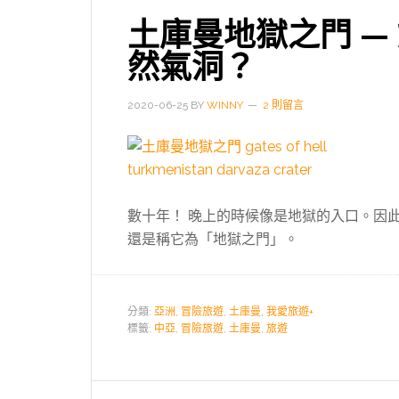
土庫曼地獄之門 —
然氣洞？
2020-06-25
BY
WINNY
2 則留言
數十年！ 晚上的時候像是地獄的入口。因
還是稱它為「地獄之門」。
分類:
亞洲
,
冒險旅遊
,
土庫曼
,
我愛旅遊+
標籤:
中亞
,
冒險旅遊
,
土庫曼
,
旅遊