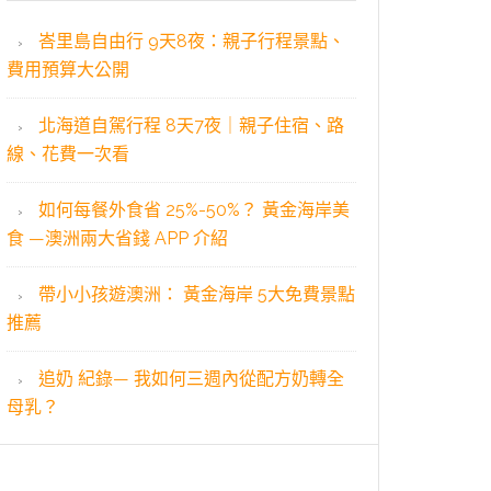
峇里島自由行 9天8夜：親子行程景點、
費用預算大公開
北海道自駕行程 8天7夜｜親子住宿、路
線、花費一次看
如何每餐外食省 25%-50%？ 黃金海岸美
食 —澳洲兩大省錢 APP 介紹
帶小小孩遊澳洲： 黃金海岸 5大免費景點
推薦
追奶 紀錄— 我如何三週內從配方奶轉全
母乳？