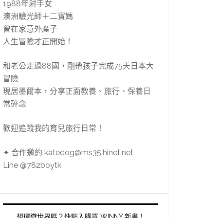
1988年射手女
澳洲驗光師＋二寶媽
曾在家意外產子
人生冒險才正開始！
和老公走過88國，剛帶孩子完成75天日本大
冒險
現居墨爾本，分享正面教養、旅行、保養日
常碎念
歡迎追蹤我的育兒旅行日常！
✦ 合作邀約 katedog@ms35.hinet.net
Line @782boytk
想環遊世界嗎？快點入購買 WINNY 新書！