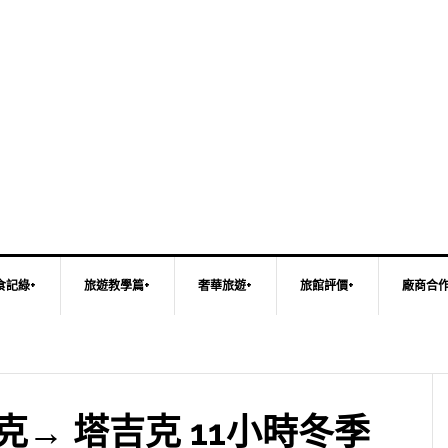
食記綠+
旅遊教學篇+
奢華旅遊+
旅館評價+
廠商合
克→ 塔吉克 11小時冬季